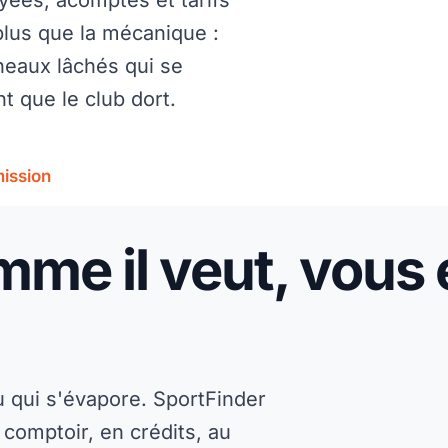
ayées, acomptes et tarifs
plus que la mécanique :
neaux lâchés qui se
t que le club dort.
mission
mme il veut, vous
u qui s'évapore. SportFinder
 comptoir, en crédits, au