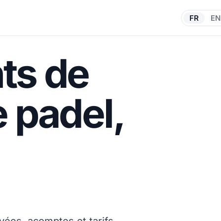
FR
EN
ts de
e padel,