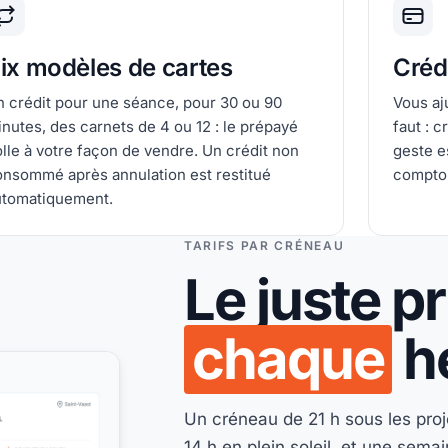
ix modèles de cartes
Crédi
 crédit pour une séance, pour 30 ou 90
Vous aj
nutes, des carnets de 4 ou 12 : le prépayé
faut : c
lle à votre façon de vendre. Un crédit non
geste e
onsommé après annulation est restitué
comptoi
utomatiquement.
TARIFS PAR CRÉNEAU
Le juste p
chaque
h
Un créneau de 21 h sous les pro
14 h en plein soleil, et une sem