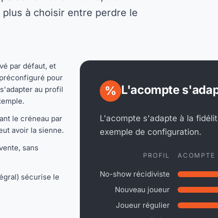
 plus à choisir entre perdre le
vé par défaut, et
 préconfiguré pour
L'acompte s'adap
%
s'adapter au profil
xemple.
L'acompte s'adapte à la fidélit
ant le créneau par
eut avoir la sienne.
exemple de configuration.
 vente, sans
PROFIL
ACOMPTE
No-show récidiviste
égral) sécurise le
Nouveau joueur
Joueur régulier