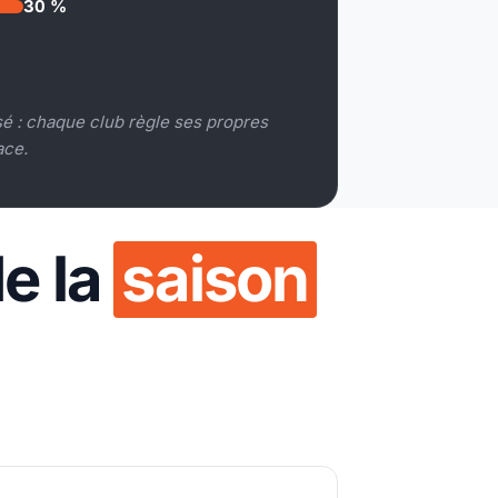
30 %
 : chaque club règle ses propres
ace.
de la
saison