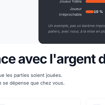
Joueur fidèle
Joueur
10 %
irréprochable
Un exemple, pas un barème imposé
paliers, avec nous, à la mise en pl
nce avec l'argent 
e les parties soient jouées.
ne se dépense que chez vous.