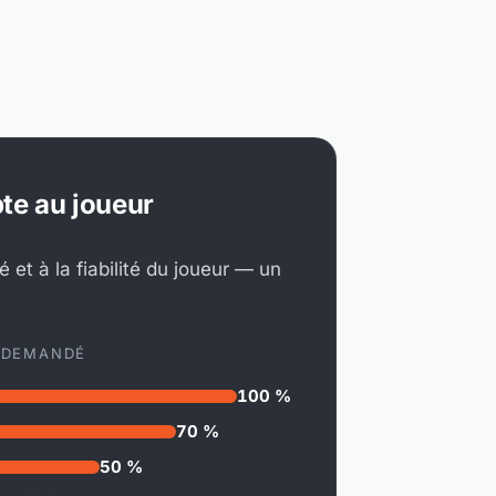
te au joueur
é et à la fiabilité du joueur — un
 DEMANDÉ
100 %
70 %
50 %