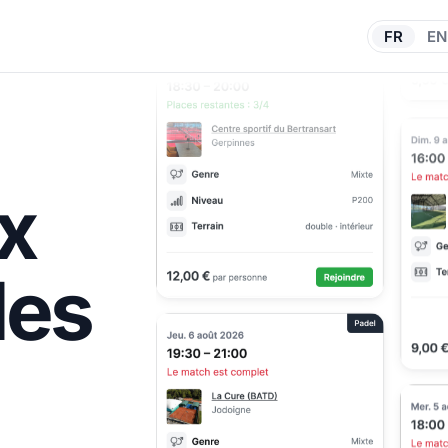
FR
EN
x
des