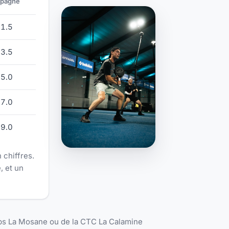
spagne
 de la France et de l'Espagne
 1.5
 3.5
 5.0
 7.0
 9.0
 chiffres.
, et un
eps La Mosane ou de la CTC La Calamine