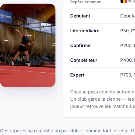
Bel
Repère commun
Correspondance entre le repèr
Débutant
Début
Intermédiaire
P50, P
Confirmé
P200,
Compétiteur
P400,
Expert
P700, 
Chaque pays compte autrement 
Un club garde la sienne — les 
joueur retrouve les matchs à
Ces repères se règlent club par club — comme tout le reste. D