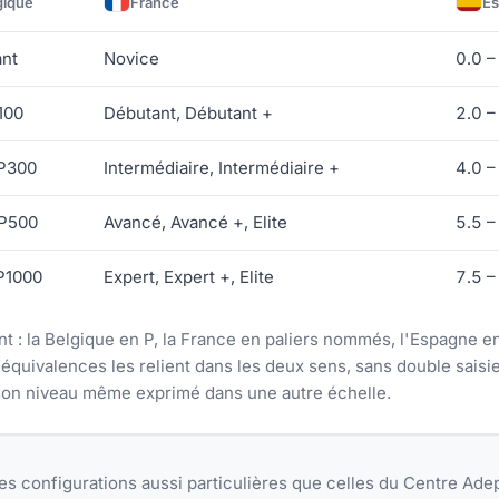
gique
France
E
e commun et les échelles de niveau par défaut de la Belgique,
ant
Novice
0.0 –
100
Débutant, Débutant +
2.0 –
 P300
Intermédiaire, Intermédiaire +
4.0 –
 P500
Avancé, Avancé +, Elite
5.5 –
P1000
Expert, Expert +, Elite
7.5 –
: la Belgique en P, la France en paliers nommés, l'Espagne en
équivalences les relient dans les deux sens, sans double saisie
 son niveau même exprimé dans une autre échelle.
es configurations aussi particulières que celles du Centre Ad