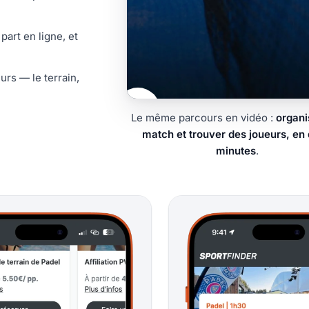
part en ligne, et
urs — le terrain,
Le même parcours en vidéo :
organi
Lire la vidéo : Il te manque d
match et trouver des joueurs, en
minutes
.