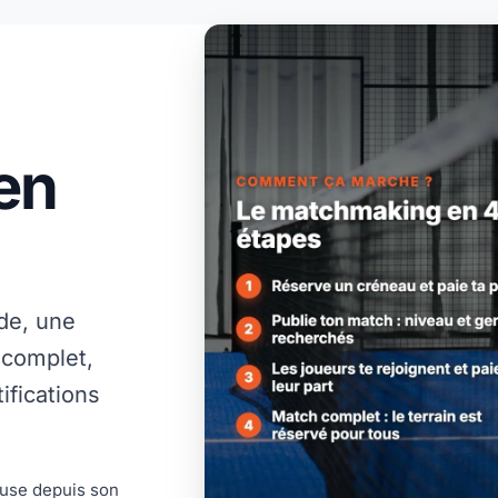
en
de, une
 complet,
ifications
fuse depuis son